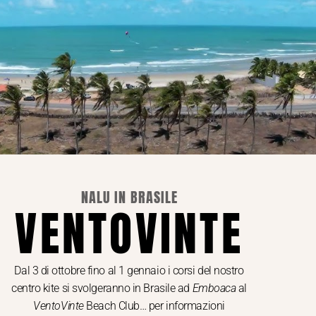
1 Giorno
150€
pezi,
Noleggia per un giorno o solo per un
olino o
ora la tua attrezzatura da Kitesurf
completa
NALU IN BRASILE
ul mare
che possono
VENTOVINTE
rivati sono
una comoda
oprio alloggio allo spot.
7 €
Dal 3 di ottobre fino al 1 gennaio i corsi del nostro
35 €
centro kite si svolgeranno in Brasile ad
Emboaca
al
VentoVinte
Beach Club… per informazioni