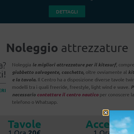
DETTAGLI
Noleggio
attrezzature
a?
Noleggia
le migliori attrezzature per il kitesurf
, compre
i!
giubbetto salvagente, caschetto,
oltre ovviamente al
ki
e la tavola.
Il Centro ha a disposizione diverse tavole twin
modelli tra i quali freeride, freestyle, light wind e wave.
P
ERI
necessario
contattare il centro nautico
per conoscere la
telefono o Whatsapp.
Tavole
Accessori
20€
10€
1 Ora
1 Ora