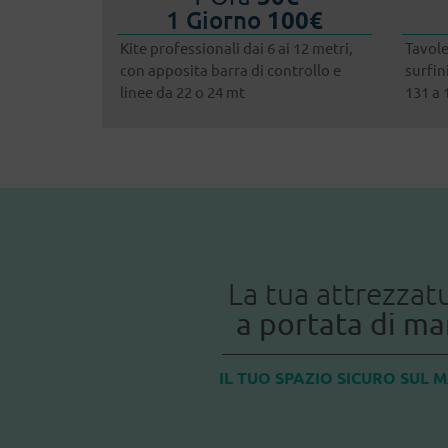
1 Giorno
100€
Kite professionali dai 6 ai 12 metri,
Tavole
con apposita barra di controllo e
surfin
linee da 22 o 24 mt
131 a 
La tua attrezzat
a portata di m
IL TUO SPAZIO SICURO SUL 