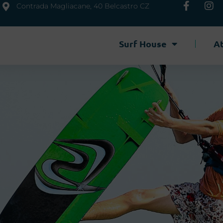
Contrada Magliacane, 40 Belcastro CZ
Surf House
At