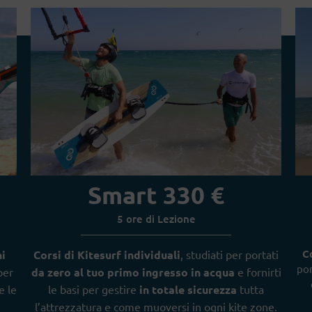
Smart 330 €
5 ore di Lezione
Co
i
Corsi di Kitesurf individuali
, studiati per portati
por
 per
da zero al tuo primo ingresso in acqua
e fornirti
e le
le basi per gestire
in totale sicurezza
tutta
l’attrezzatura e come muoversi in ogni kite zone.