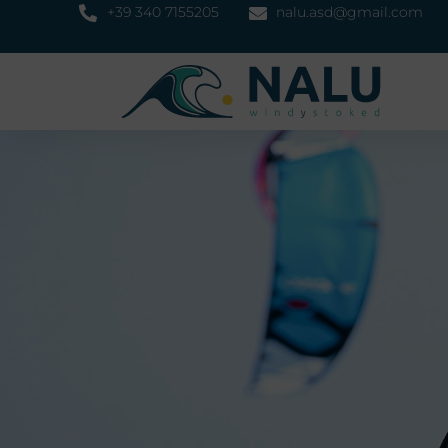
+39 340 7155205
nalu.asd@gmail.com