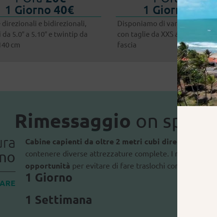
1 Giorno
40€
1 Giorno
20€
 direzionali e bidirezionali,
Disponiamo di vari caschi e tra
i da 5.0″ a 5.10″ e twintip da
con taglie da XXS a XL, a seggi
140 cm
fascia
Rimessaggio
on spot
ura
Cabine capienti da oltre 2 metri cubi
direttamente s
ano
contenere diverse attrezzature complete. I nostri box p
opportunità
per evitare di fare traslochi continui dal pr
1 Giorno
MARE
1 Settimana