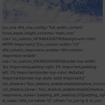
[vc_row dfd_row_config=”full_width_content”
force_equal_height_columns=”main_row”
css=”.vc_custom_1479484326718{background-color:
#ffffff !important;}”][vc_column width=”1/2″
dfd_column_responsive_enable=”dfd-column-
responsive-enable”
css=”.vc_custom_1593863933954{border-top-width:
1px !important;padding-right: 5% !important;padding-
left: 5% !important;border-top-color: #e2e2e2
!important;border-top-style: solid !important;}”
col_shadow=”box_shadow_enable:disable|shadow_horizo
col_shadow_hover=”box_shadow_enable:disable|shadow_
responsive_styles=”padding_left_desktop:20|padding_righ
el_class=”dfd_col-tablet-12″ offset=”vc_col-lg-6 vc_col-